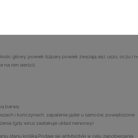
usja: szczepić czy nie szczepić króliki domowe. Oto kilka fakt
adzania regularnych szczepień swoich pupili.
b króliczych i niestety często kończy się śmiercią
 ,komary ,muchy ,meszki .
ic głowy, powiek (szpary powiek zwężają się), uszu, oczu i n
 na nim sierści),
wą barwę,
, uszach i kończynach, zapalenie jąder u samców, powiększone
żenia (gdy wirus zaatakuje układ nerwowy)
niu stanu królika.Podaje się antybiotyki w celu zapobiegania