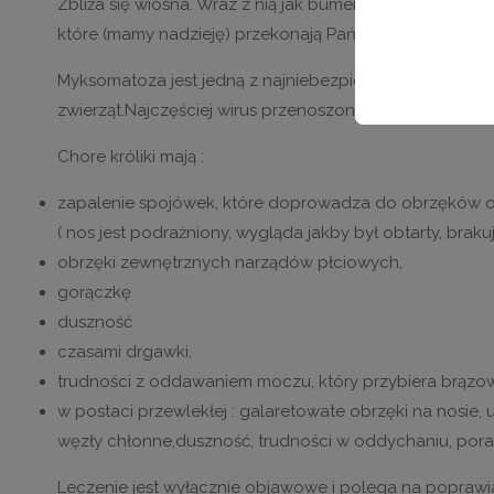
Zbliża się wiosna. Wraz z nią jak bumerang powraca dysk
które (mamy nadzieję) przekonają Państwa do przeprow
Myksomatoza jest jedną z najniebezpieczniejszych choró
zwierząt.Najczęściej wirus przenoszony jest przez pchły
Chore króliki mają :
zapalenie spojówek, które doprowadza do obrzęków okol
( nos jest podrażniony, wygląda jakby był obtarty, brakuje
obrzęki zewnętrznych narządów płciowych,
gorączkę
duszność
czasami drgawki,
trudności z oddawaniem moczu, który przybiera brązo
w postaci przewlekłej : galaretowate obrzęki na nosie
węzły chłonne,duszność, trudności w oddychaniu, pora
Leczenie jest wyłącznie objawowe i polega na poprawia