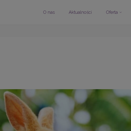
modal-check
Przejdź
O nas
Aktualności
Oferta
do
treści