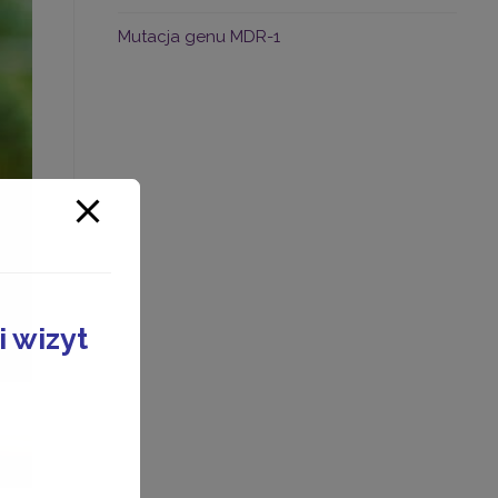
Mutacja genu MDR-1
 wizyt