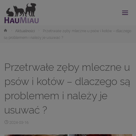
modal-check
Strona
Aktualności
Przetrwałe zęby mleczne u psów i kotów – dlaczego
główna
są problemem i należy je usuwać ?
Przetrwałe zęby mleczne u
psów i kotów – dlaczego są
problemem i należy je
usuwać ?
2024-03-16