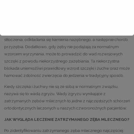
urazowy kontakt z tkankami miękkimi jamy ustnej i są bardzo
bolesne! Ostre zęby, które wciskają się w podniebienie, mogą
sprawić.
Zatrzymane siekacze i zęby przedtrzonowe prowadzą do
stłoczenia, odkładania się kamienia nazębnego, a następnie chorób
przyzębia. Dodatkowo, gdy zęby nie podążają za normalnym
wzorcem wyrzynania, może to prowadzić do wad rozwojowych
szczęki z powodu niekorzystnego zazębiania. Ta niekorzystna
blokada uniemożliwi prawidłowy wzrost szczęki i żuchw oraz może
hamować zdolność zwierzęcia do jedzenia w tradycyjny sposób.
Kiedy szczęka i żuchwy nie są ze sobą w normalnym związku,
nazywa się to wadą zgryzu. Wady zgryzu wynikające z
zatrzymanych zębów mlecznych to jedne z najczęstszych schorzeń
ortodontycznych leczonych u naszych czworonożnych pacjentów.
JAK WYGLĄDA LECZENIE ZATRZYMANEGO ZĘBA MLECZNEGO?
Po zidentyfikowaniu zatrzymanego zęba mlecznego najczęściej