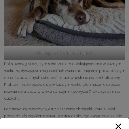
Old dog comfortable on dog bed
Ból stawów jest częstym schorzeniem dotykającym psy w każdym
wieku, wpływającym na jakość ich życia i potencjalnie prowadzącym
do dość poważnych schorzeń i urazów, jeśli nie jest kontrolowany.
Problem może pojawić się w każdym wieku, ale znacznie częściej
rozwija się u psów w wieku starszym – powyżej 7 roku życia i u ras
dużych .
Podstawową przyczyną jest zniszczenie chrząstki, które z kolei
prowadzi do zapalenia stawu, a ostatecznie jego zwyrodnienia. Nie
bez znaczenia są również urazy oraz nadwaga, która nadmiernie