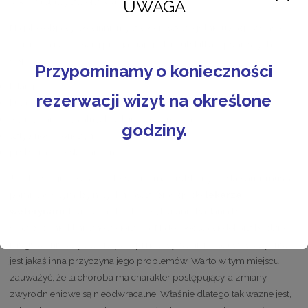
obciąża stawy zwierzęcia.
UWAGA
Na jakie objawy powinniśmy zwrócić szczególnie uwagę ? Chore
zwierzęta najczęściej przejawiają jeden lub kilka z poniższych
objawów :
Przypominamy o konieczności
letarg
rezerwacji wizyt na określone
kulawizna
wylizywanie dystalnych odcinków kończyn
godziny.
sztywność kończyn
problem ze wstawaniem
Jeżeli podejrzewasz, że Twój pies ma problemy ze stawami, musisz
pamiętać o tym, by natychmiast zabrać go do
lekarza
weterynarii
. Konieczne będzie wykonanie badania RTG
oraz badanie kliniczne zwierzaka. Na tej podstawie lekarz będzie
mógł ocenić, czy zwierzę cierpi na zwyrodnienie stawów, czy może
jest jakaś inna przyczyna jego problemów. Warto w tym miejscu
zauważyć, że ta choroba ma charakter postępujący, a zmiany
zwyrodnieniowe są nieodwracalne. Właśnie dlatego tak ważne jest,